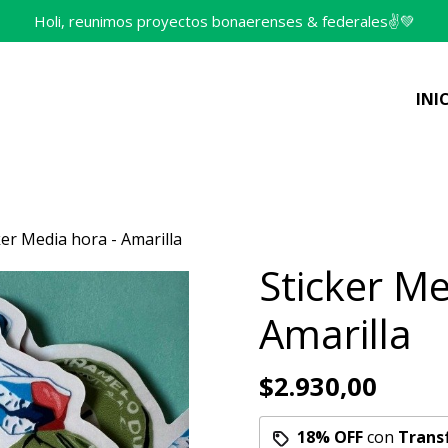
Holi, reunimos proyectos bonaerenses & federales✌️💚
INI
ker Media hora - Amarilla
Sticker Me
Amarilla
$2.930,00
18% OFF
con
Trans