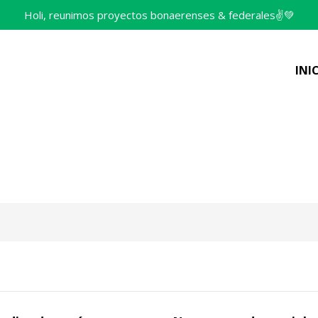
Holi, reunimos proyectos bonaerenses & federales✌️💚
INI