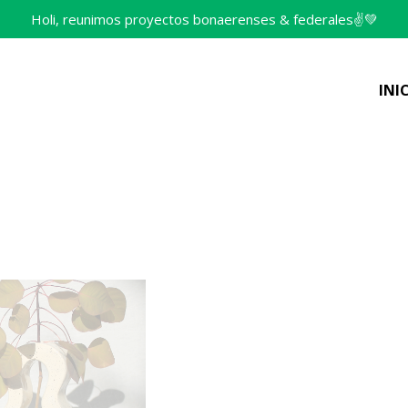
Holi, reunimos proyectos bonaerenses & federales✌️💚
INI