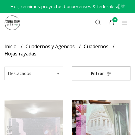
Holi, reunimos proyectos bonaerenses & federales✌️💚
0
Inicio
Cuadernos y Agendas
Cuadernos
Hojas rayadas
Filtrar