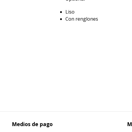
Liso
Con renglones
Medios de pago
M