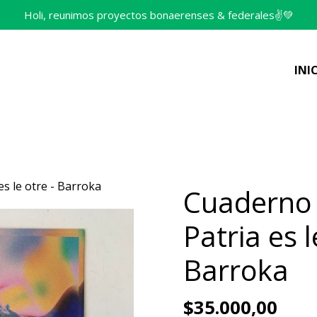
Holi, reunimos proyectos bonaerenses & federales✌️💚
INI
es le otre - Barroka
Cuaderno -
Patria es l
Barroka
$35.000,00