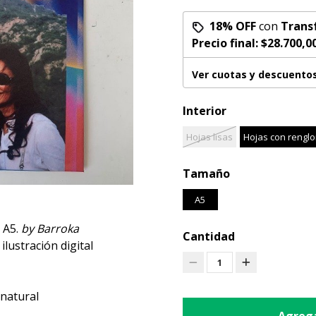
18% OFF
con
Trans
Precio final:
$28.700,0
Ver cuotas y descuento
Interior
Hojas lisas
Hojas con rengl
Tamaño
A5
 A5.
by Barroka
Cantidad
ilustración digital
1
 natural