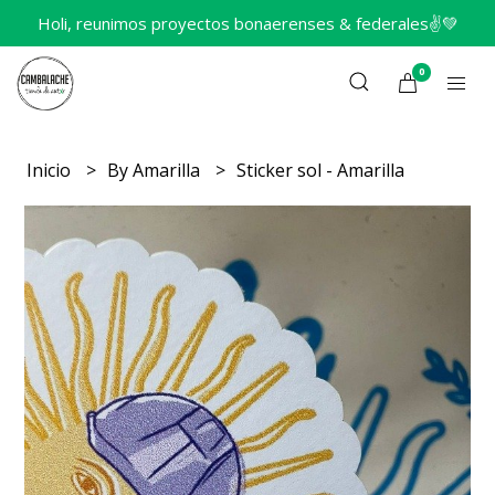
Holi, reunimos proyectos bonaerenses & federales✌️💚
0
Inicio
By Amarilla
Sticker sol - Amarilla