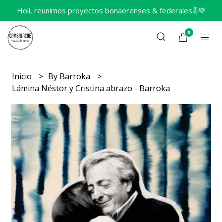
Holi, reunimos proyectos bonaerenses & federales✌️💚
0
Inicio
By Barroka
Lámina Néstor y Cristina abrazo - Barroka