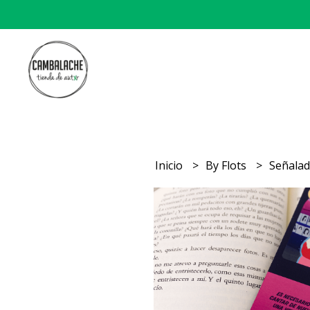
Inicio
By Flots
Señalad