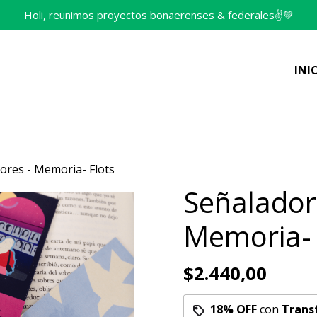
Holi, reunimos proyectos bonaerenses & federales✌️💚
INI
ores - Memoria- Flots
Señalador
Memoria- 
$2.440,00
18% OFF
con
Trans