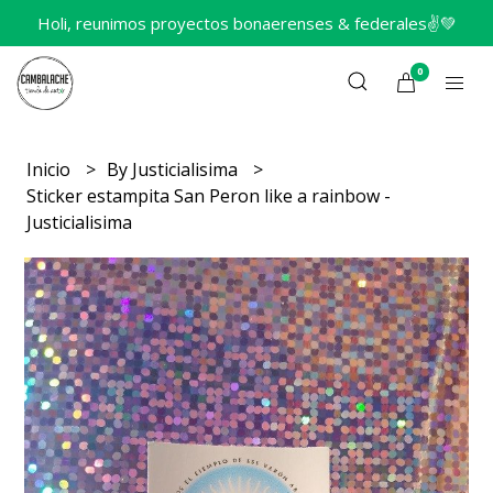
Holi, reunimos proyectos bonaerenses & federales✌️💚
0
Inicio
By Justicialisima
Sticker estampita San Peron like a rainbow -
Justicialisima