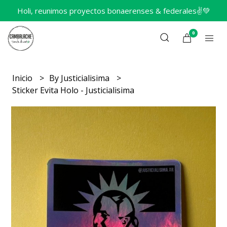
Holi, reunimos proyectos bonaerenses & federales✌️💚
0
Inicio
By Justicialisima
Sticker Evita Holo - Justicialisima