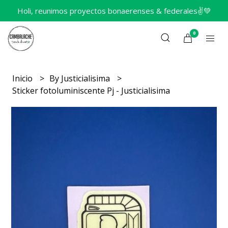
Holi, reunimos proyectos bonaerenses & federales✌️💚
0
Inicio
By Justicialisima
Sticker fotoluminiscente Pj - Justicialisima