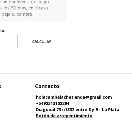
 con tranferencia, el pago
e los 72horas, en el caso
e baja tu compra.
vío
CALCULAR
s
Contacto
holacambalachetienda@gmail.com
+5492213102294
Diagonal 73 n1332 entre 8 y 9 - La Plata
Botón de arrepentimiento