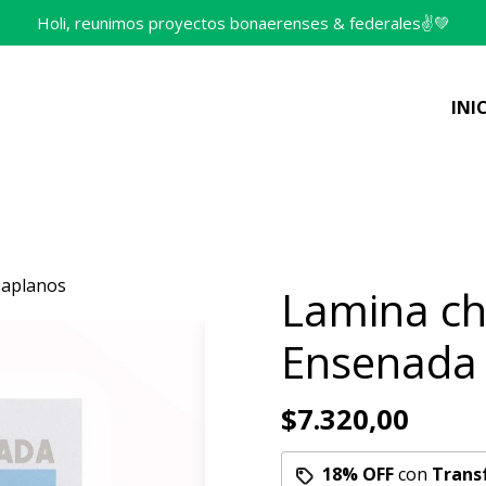
Holi, reunimos proyectos bonaerenses & federales✌️💚
INI
Maplanos
Lamina ch
Ensenada 
$7.320,00
18% OFF
con
Trans