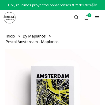
Holi, reunimos proyectos bonaerenses & federales✌️💚
0
Inicio
By Maplanos
Postal Amsterdam - Maplanos