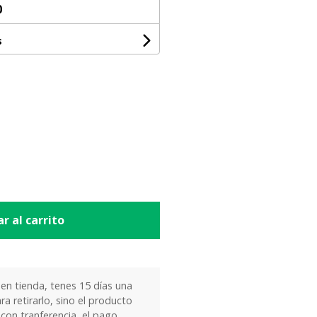
0
s
r al carrito
 en tienda, tenes 15 días una
ra retirarlo, sino el producto
 con tranferencia, el pago