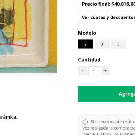
Precio final:
$40.016,0
Ver cuotas y descuento
Modelo
2
3
5
Cantidad
1
Agrega
erámica.
Si seleccionaste retiro
vez realizada la compra pa
vuelve al stock . Si abonas