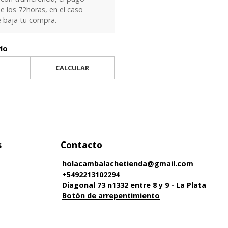
e los 72horas, en el caso
e baja tu compra.
vío
CALCULAR
s
Contacto
holacambalachetienda@gmail.com
+5492213102294
Diagonal 73 n1332 entre 8 y 9 - La Plata
Botón de arrepentimiento