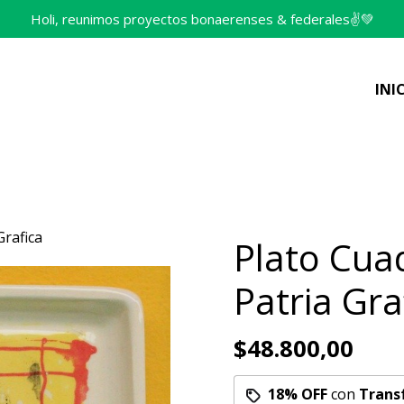
Holi, reunimos proyectos bonaerenses & federales✌️💚
INI
Grafica
Plato Cuad
Patria Gra
$48.800,00
18% OFF
con
Trans