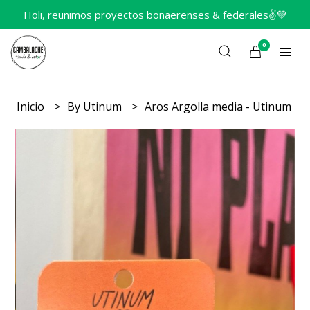
Holi, reunimos proyectos bonaerenses & federales✌️💚
0
Inicio
By Utinum
Aros Argolla media - Utinum