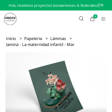
Holi, reunimos proyectos bonaerenses & federales✌️💚
0
Inicio
Papelería
Láminas
lamina - La maternidad infantil - Mar