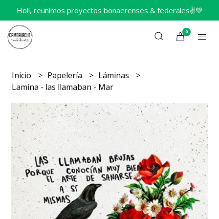
Holi, reunimos proyectos bonaerenses & federales✌️💚
0
Inicio
Papelería
Láminas
Lamina - las llamaban - Mar