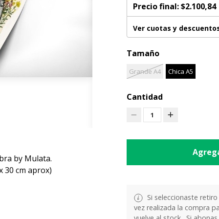
Precio final:
$2.100,84
Ver cuotas y descuento
Tamaño
Grande A4
Chica A5
Cantidad
1
Agrega
bra by Mulata.
 x 30 cm aprox)
Si seleccionaste retiro
vez realizada la compra pa
vuelve al stock . Si abonas