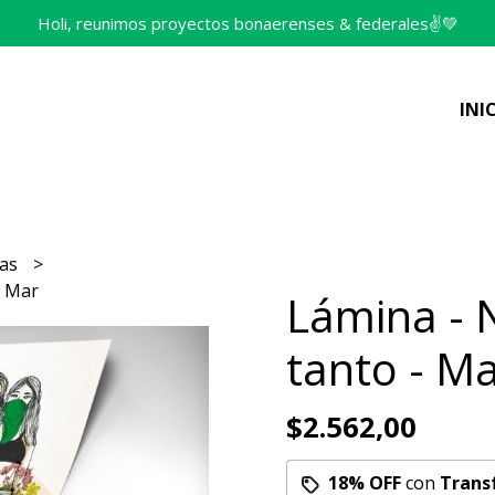
Holi, reunimos proyectos bonaerenses & federales✌️💚
INI
nas
- Mar
Lámina - 
tanto - M
$2.562,00
18% OFF
con
Trans