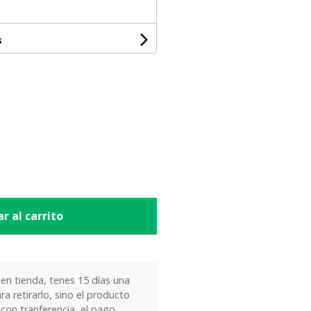
s
r al carrito
 en tienda, tenes 15 días una
ra retirarlo, sino el producto
 con tranferencia, el pago