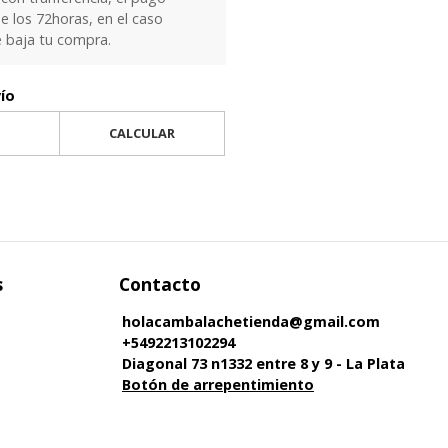
e los 72horas, en el caso
e baja tu compra.
vío
CALCULAR
s
Contacto
holacambalachetienda@gmail.com
+5492213102294
Diagonal 73 n1332 entre 8 y 9 - La Plata
Botón de arrepentimiento