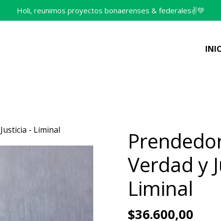
Holi, reunimos proyectos bonaerenses & federales✌️💚
INI
sticia - Liminal
Prendedo
Verdad y Ju
Liminal
$36.600,00