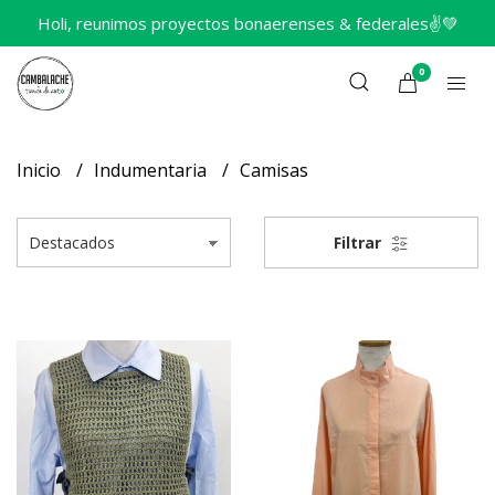
Holi, reunimos proyectos bonaerenses & federales✌️💚
0
Inicio
Indumentaria
Camisas
Filtrar