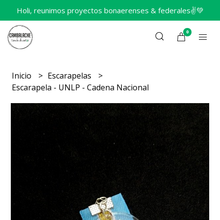
Holi, reunimos proyectos bonaerenses & federales✌️💚
0
Inicio
Escarapelas
Escarapela - UNLP - Cadena Nacional